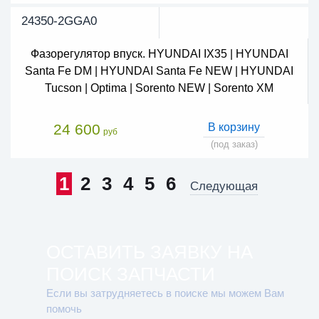
24350-2GGA0
Фазорегулятор впуск. HYUNDAI IX35 | HYUNDAI
Santa Fe DM | HYUNDAI Santa Fe NEW | HYUNDAI
Tucson | Optima | Sorento NEW | Sorento XM
24 600
В корзину
руб
(под заказ)
1
2
3
4
5
6
Следующая
ОСТАВИТЬ ЗАЯВКУ НА
ПОИСК ЗАПЧАСТИ
Если вы затрудняетесь в поиске мы можем Вам
помочь