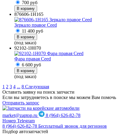
700
руб
В корзину
876606-1H165
Зеркало правое Ceed
11 400
руб
В корзину
(под заказ)
92102-1H070
Фара правая Ceed
6 600
руб
В корзину
(под заказ)
1
2
3
4
...
8
Следующая
Оставить заявку на поиск запчасти
Если вы затрудняетесь в поиске мы можем Вам помочь
Отправить запрос
market@zaptop.ru
8 (964) 626-82-78
Номер Telegram
8 (964) 626-82-78
Бесплатный звонок для регионов
Подбор автозапчастей