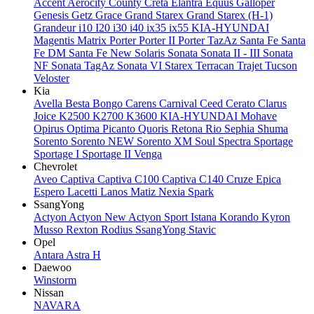
Accent
Aerocity
County
Creta
Elantra
Equus
Galloper
Genesis
Getz
Grace
Grand Starex
Grand Starex (H-1)
Grandeur
i10
I20
i30
i40
ix35
ix55
KIA-HYUNDAI
Magentis
Matrix
Porter
Porter II
Porter TazAz
Santa Fe
Santa
Fe DM
Santa Fe New
Solaris
Sonata
Sonata II - III
Sonata
NF
Sonata TagAz
Sonata VI
Starex
Terracan
Trajet
Tucson
Veloster
Kia
Avella
Besta
Bongo
Carens
Carnival
Ceed
Cerato
Clarus
Joice
K2500
K2700
K3600
KIA-HYUNDAI
Mohave
Opirus
Optima
Picanto
Quoris
Retona
Rio
Sephia
Shuma
Sorento
Sorento NEW
Sorento XM
Soul
Spectra
Sportage
Sportage I
Sportage II
Venga
Chevrolet
Aveo
Captiva
Captiva C100
Captiva C140
Cruze
Epica
Espero
Lacetti
Lanos
Matiz
Nexia
Spark
SsangYong
Actyon
Actyon New
Actyon Sport
Istana
Korando
Kyron
Musso
Rexton
Rodius
SsangYong
Stavic
Opel
Antara
Astra H
Daewoo
Winstorm
Nissan
NAVARA