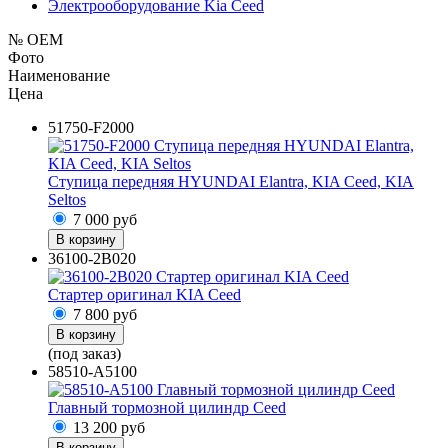
Электрооборудование Kia Ceed
№ OEM
Фото
Наименование
Цена
51750-F2000
Ступица передняя HYUNDAI Elantra, KIA Ceed, KIA
Seltos
7 000
руб
В корзину
36100-2B020
Стартер оригинал KIA Ceed
7 800
руб
В корзину
(под заказ)
58510-A5100
Главный тормозной цилиндр Ceed
13 200
руб
В корзину