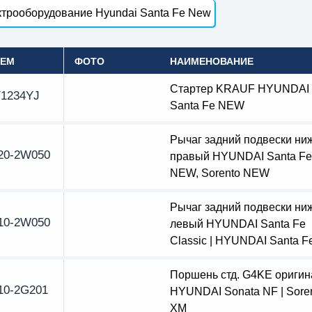
трооборудование Hyundai Santa Fe New
OEM
ФОТО
НАИМЕНОВАНИЕ
Стартер KRAUF HYUNDAI
1234YJ
Santa Fe NEW
Рычаг задний подвески ни
20-2W050
правый HYUNDAI Santa Fe
NEW, Sorento NEW
Рычаг задний подвески ни
10-2W050
левый HYUNDAI Santa Fe
Classic | HYUNDAI Santa 
Поршень стд. G4KE оригин
10-2G201
HYUNDAI Sonata NF | Sore
XM