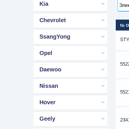
Kia
Элек
Chevrolet
№ 
SsangYong
STY
Opel
552
Daewoo
Nissan
552
Hover
Geely
234