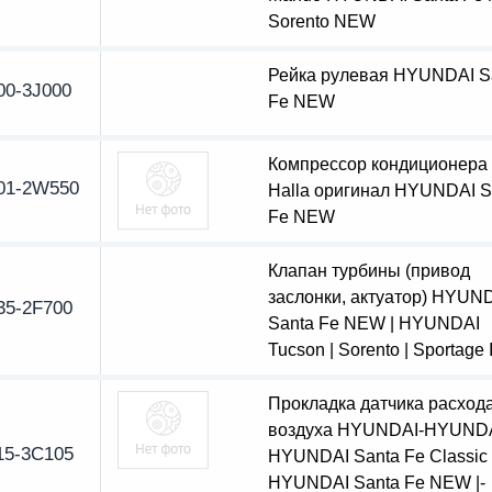
Sorento NEW
Рейка рулевая HYUNDAI S
00-3J000
Fe NEW
Компрессор кондиционер
01-2W550
Halla оригинал HYUNDAI S
Fe NEW
Клапан турбины (привод
заслонки, актуатор) HYUN
35-2F700
Santa Fe NEW | HYUNDAI
Tucson | Sorento | Sportage I
Прокладка датчика расход
воздуха HYUNDAI-HYUNDA
15-3С105
HYUNDAI Santa Fe Classic 
HYUNDAI Santa Fe NEW |-