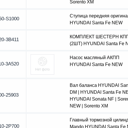
Sorento XM
Ступица передняя оригина
50-S1000
HYUNDAI Santa Fe NEW
КОМПЛЕКТ ШЕСТЕРН КП
20-3B411
(2ШТ) HYUNDAI Santa Fe
Насос масляный АКПП
10-3A520
HYUNDAI Santa Fe NEW
Вал баланса HYUNDAI San
DM | HYUNDAI Santa Fe N
00-25903
HYUNDAI Sonata NF | Sore
NEW | Sorento XM
Главный тормозной цилин
10-2P700
Mando HYUNDAI Santa Fe