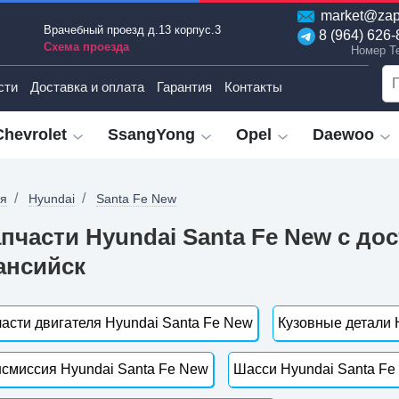
market@zap
Врачебный проезд д.13 корпус.3
8 (964) 626-
Схема проезда
Номер T
сти
Доставка и оплата
Гарантия
Контакты
Chevrolet
SsangYong
Opel
Daewoo
ая
Hyundai
Santa Fe New
пчасти Hyundai Santa Fe New с до
ансийск
асти двигателя Hyundai Santa Fe New
Кузовные детали 
смиссия Hyundai Santa Fe New
Шасси Hyundai Santa Fe