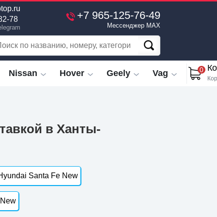
top.ru
+7 965-125-76-49
82-78
Мессенджер MAX
elegram
Ко
0
Nissan
Hover
Geely
Vag
Кор
ставкой в Ханты-
Hyundai Santa Fe New
 New