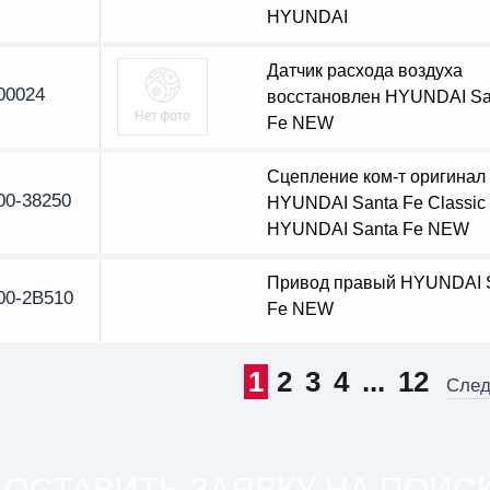
HYUNDAI
Датчик расхода воздуха
00024
восстановлен HYUNDAI Sa
Fe NEW
Сцепление ком-т оригинал
00-38250
HYUNDAI Santa Fe Classic 
HYUNDAI Santa Fe NEW
Привод правый HYUNDAI 
00-2B510
Fe NEW
1
2
3
4
...
12
Сле
ОСТАВИТЬ ЗАЯВКУ НА ПОИС