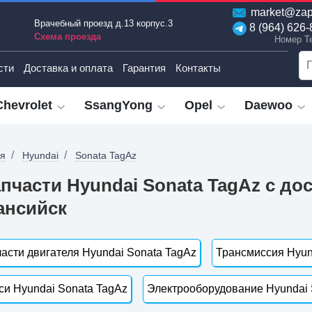
market@zap
Врачебный проезд д.13 корпус.3
8 (964) 626-
Схема проезда
Номер T
сти
Доставка и оплата
Гарантия
Контакты
Chevrolet
SsangYong
Opel
Daewoo
ая
Hyundai
Sonata TagAz
пчасти Hyundai Sonata TagAz с до
ансийск
асти двигателя Hyundai Sonata TagAz
Трансмиссия Hyun
и Hyundai Sonata TagAz
Электрооборудование Hyundai 