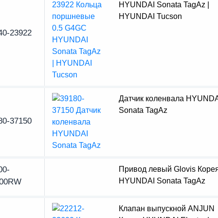
HYUNDAI Sonata TagAz |
HYUNDAI Tucson
40-23922
Датчик коленвала HYUNDA
Sonata TagAz
80-37150
Привод левый Glovis Коре
00-
HYUNDAI Sonata TagAz
500RW
Клапан выпускной ANJUN