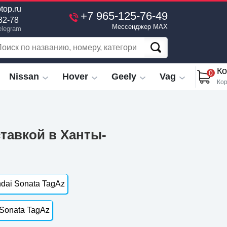
top.ru
+7 965-125-76-49
82-78
Мессенджер MAX
elegram
Ко
0
Nissan
Hover
Geely
Vag
Кор
ставкой в Ханты-
dai Sonata TagAz
Sonata TagAz