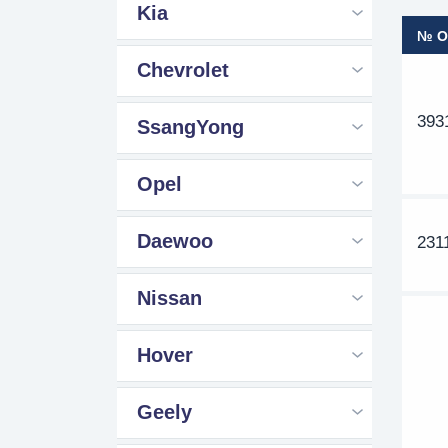
Kia
№ 
Chevrolet
393
SsangYong
Opel
Daewoo
231
Nissan
Hover
Geely