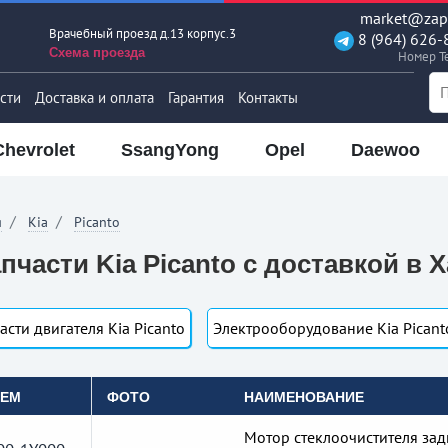
market@zapt
Врачебный проезд д.13 корпус.3
8 (964) 626-
Схема проезда
Номер T
сти
Доставка и оплата
Гарантия
Контакты
Chevrolet
SsangYong
Opel
Daewoo
я
Kia
Picanto
пчасти Kia Picanto с доставкой в
асти двигателя Kia Picanto
Электрооборудование Kia Picant
OEM
ФОТО
НАИМЕНОВАНИЕ
Мотор стеклоочистителя за