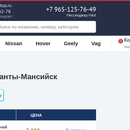
op.ru
+7 965-125-76-49
82-78
Мессенджер MAX
elegram
Ко
0
Nissan
Hover
Geely
Vag
Кор
 Ханты-Мансийск
o
ЦЕНА
дний