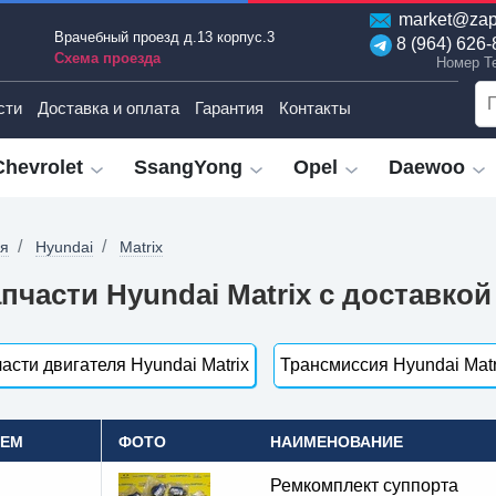
market@zap
Врачебный проезд д.13 корпус.3
8 (964) 626-
Схема проезда
Номер T
сти
Доставка и оплата
Гарантия
Контакты
Chevrolet
SsangYong
Opel
Daewoo
ая
Hyundai
Matrix
пчасти Hyundai Matrix с доставко
асти двигателя Hyundai Matrix
Трансмиссия Hyundai Matr
OEM
ФОТО
НАИМЕНОВАНИЕ
Ремкомплект суппорта