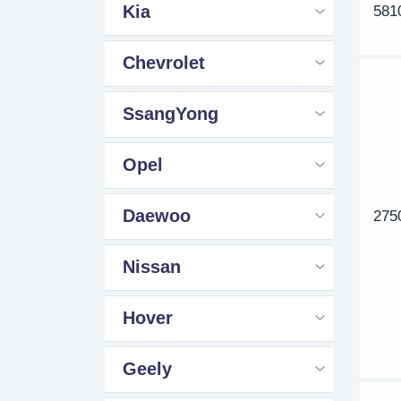
Kia
581
Chevrolet
SsangYong
Opel
Daewoo
275
Nissan
Hover
Geely